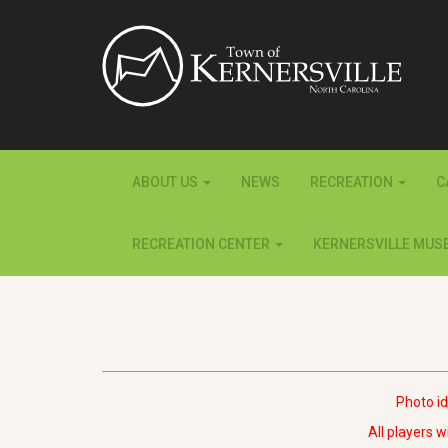
ABOUT US
NEWS
RECREATION
C
RECREATION CENTER
KERNERSVILLE MUS
Photo id
All players w