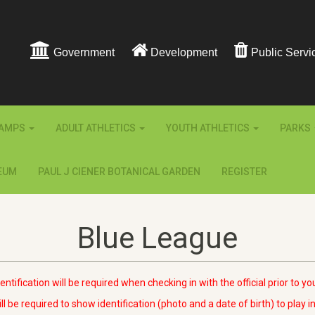
Government
Development
Public Servi
AMPS
ADULT ATHLETICS
YOUTH ATHLETICS
PARKS
EUM
PAUL J CIENER BOTANICAL GARDEN
REGISTER
Blue League
entification will be required when checking in with the official prior to y
ill be required to show identification (photo and a date of birth) to play i