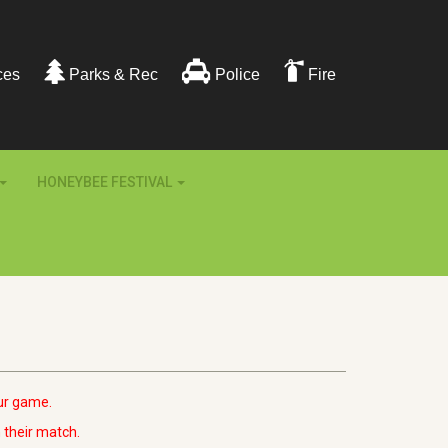
ces
Parks & Rec
Police
Fire
HONEYBEE FESTIVAL
our game.
n their match.